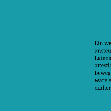
Ein we
ansteu
Laiens
attest
bewege
wäre e
einher