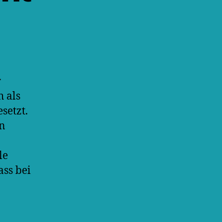
r
h als
setzt.
en
le
ass bei