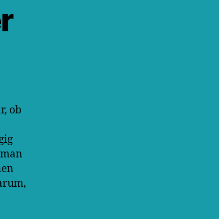
r
r, ob
gig
t man
nen
darum,