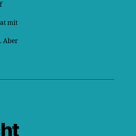
f
at mit
. Aber
cht