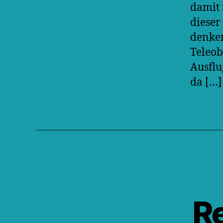
damit 
dieser
denken
Teleobj
Ausflu
da […]
Re