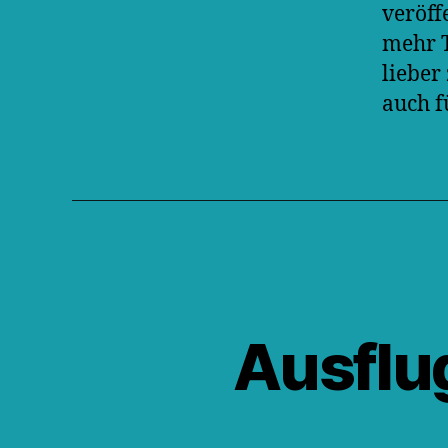
veröff
mehr T
lieber
auch f
Ausflu