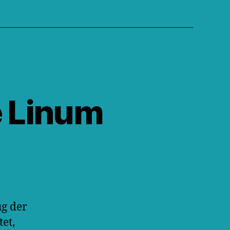
e Linum
ug der
et,