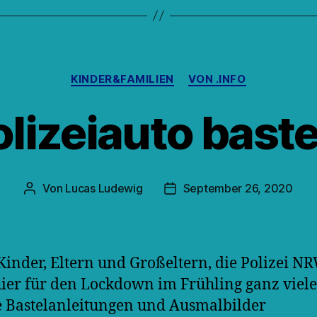
Kategorien
KINDER&FAMILIEN
VON .INFO
olizeiauto baste
Von
Lucas Ludewig
September 26, 2020
Beitragsautor
Veröffentlichungsdatum
Kinder, Eltern und Großeltern, die Polizei N
hier für den Lockdown im Frühling ganz viele
 Bastelanleitungen und Ausmalbilder