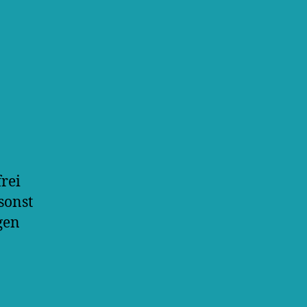
frei
sonst
gen