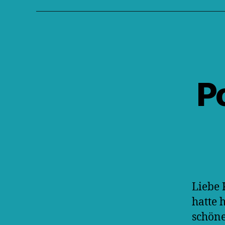
P
Liebe 
hatte 
schöne