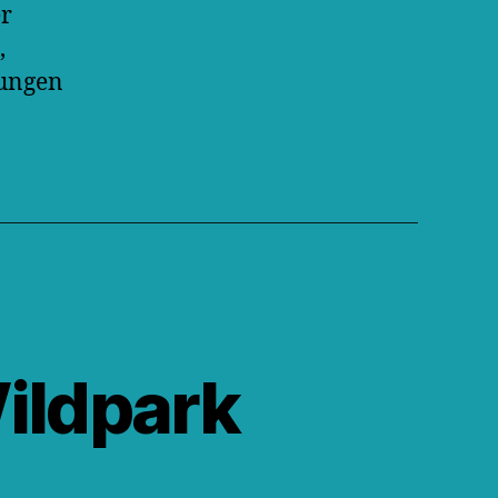
er
,
tungen
ildpark