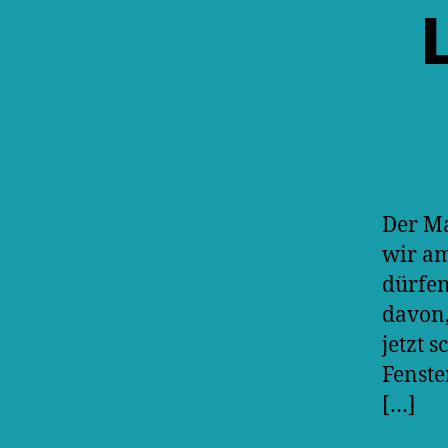
Der Ma
wir am
dürfen
davon,
jetzt 
Fenste
[…]