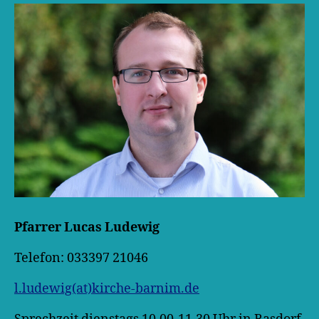
Pfarrer Lucas Ludewig
Telefon: 033397 21046
l.ludewig(at)kirche-barnim.de