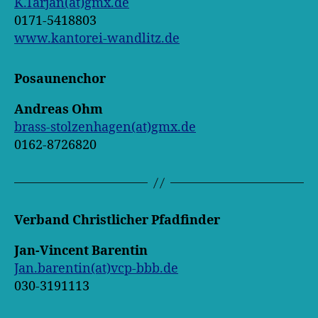
K.Tarjan(at)gmx.de
0171-5418803
www.kantorei-wandlitz.de
Posaunenchor
Andreas Ohm
brass-stolzenhagen(at)gmx.de
0162-8726820
Verband Christlicher Pfadfinder
Jan-Vincent Barentin
Jan.barentin(at)vcp-bbb.de
030-3191113