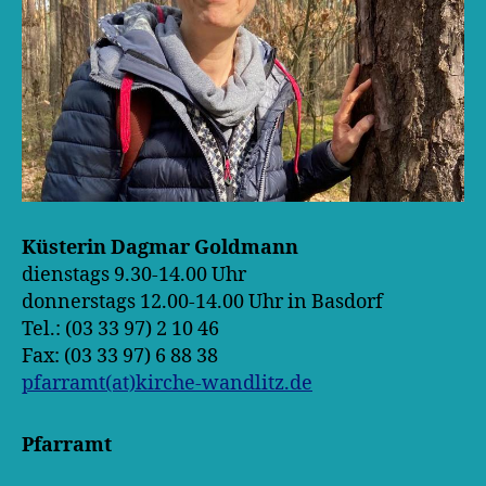
Küsterin Dagmar Goldmann
dienstags 9.30-14.00 Uhr
donnerstags 12.00-14.00 Uhr in Basdorf
Tel.: (03 33 97) 2 10 46
Fax: (03 33 97) 6 88 38
pfarramt(at)kirche-wandlitz.de
Pfarramt