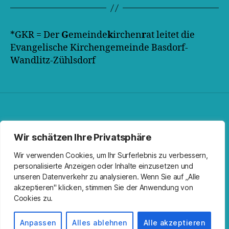
*GKR = Der
G
emeinde
k
irchen
r
at leitet die
Evangelische Kirchengemeinde Basdorf-
Wandlitz-Zühlsdorf
Facebook
Spotify
RSS-Feed
Instagram
Wir schätzen Ihre Privatsphäre
Wir verwenden Cookies, um Ihr Surferlebnis zu verbessern,
personalisierte Anzeigen oder Inhalte einzusetzen und
unseren Datenverkehr zu analysieren. Wenn Sie auf „Alle
akzeptieren" klicken, stimmen Sie der Anwendung von
Cookies zu.
© 2026
Kirche Wandlitz
Nach oben
↑
Anpassen
Alles ablehnen
Alle akzeptieren
Impressum