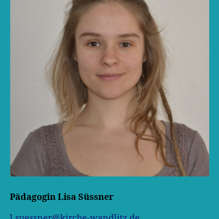
Pädagogin Lisa Süssner
l.suessner@kirche-wandlitz.de