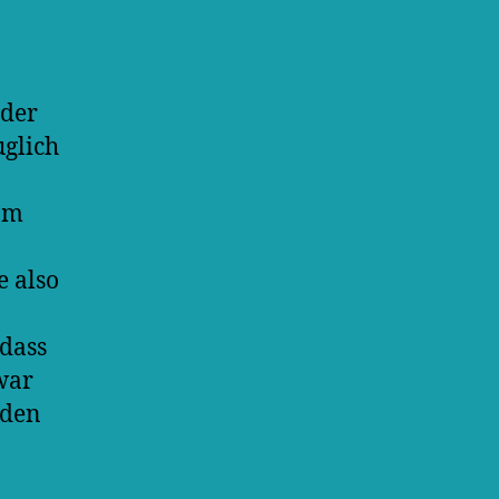
 der
uglich
Im
e also
 dass
war
aden