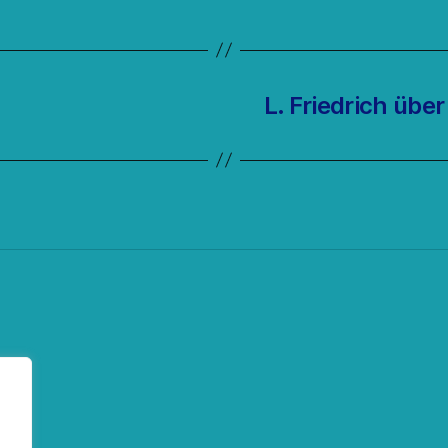
L. Friedrich übe
ok
fy
eed
nstagram