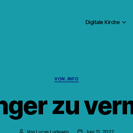
Digitale Kirche
Kategorien
VON .INFO
ger zu ver
Von
Lucas Ludewig
Juni 11, 2022
Beitragsautor
Veröffentlichungsdatum