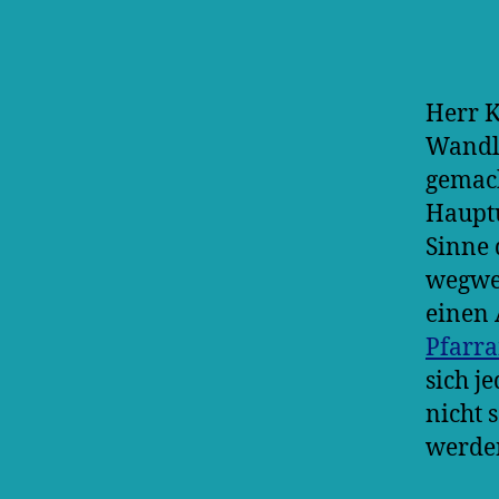
Herr K
Wandli
gemach
Hauptu
Sinne 
wegwer
einen 
Pfarr
sich j
nicht 
werde