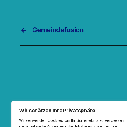
←
Gemeindefusion
Facebo
Spoti
RSS-F
I
Wir schätzen Ihre Privatsphäre
Wir verwenden Cookies, um Ihr Surferlebnis zu verbessern,
personalisierte Anzeigen oder Inhalte einzusetzen und