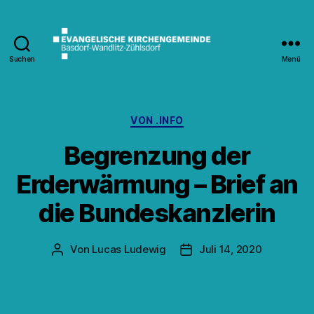
Suchen
Menü
Kirche
Wandlitz
Kategorien
VON .INFO
Begrenzung der
Erderwärmung – Brief an
die Bundeskanzlerin
Von
Lucas Ludewig
Juli 14, 2020
Beitragsautor
Veröffentlichungsdatum