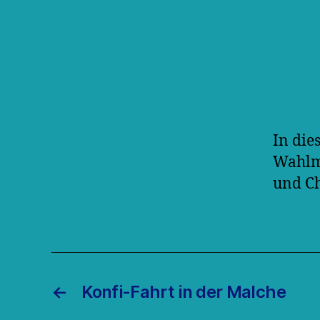
In die
Wahlm
und C
←
Konfi-Fahrt in der Malche