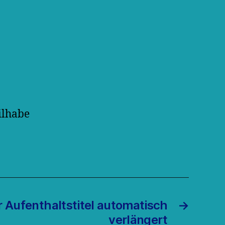
ilhabe
r Aufenthaltstitel automatisch
→
verlängert