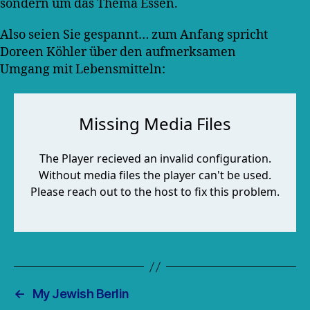
sondern um das Thema Essen.
Also seien Sie gespannt… zum Anfang spricht
Doreen Köhler über den aufmerksamen
Umgang mit Lebensmitteln:
←
My Jewish Berlin