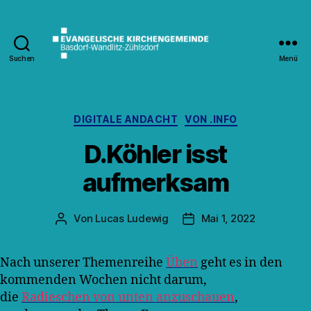
Suchen
Menü
Kirche
Wandlitz
Kategorien
DIGITALE ANDACHT
VON .INFO
D.Köhler isst
aufmerksam
Von
Lucas Ludewig
Mai 1, 2022
Beitragsautor
Veröffentlichungsdatum
Nach unserer Themenreihe
Üben
geht es in den
kommenden Wochen nicht darum,
die
Radieschen von unten anzuschauen
,