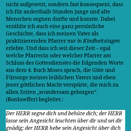
nicht aufgesetzt, sondern fast konsequent, dass
ich für anderthalb Stunden junge und alte
Menschen segnen durfte und konnte. Dabei
erzählte ich auch eine ganz persönliche
Geschichte, dass ich meinen Vater als
praktizierenden Pfarrer
nur in Kindheitstagen
erlebte. Und dass ich seit dieser Zeit – egal
welche Pfarrerin oder welcher Pfarrer am
Schluss des Gottesdienstes die folgenden Worte
aus dem 4. Buch Moses sprach, die Güte und
Fürsorge meines leiblichen Vaters und eben
jener göttlichen Macht verspürte, die mich zu
allen Zeiten „wundersam geborgen“
(Bonhoeffer) begleitet.:
Der HERR segne dich und behüte dich; der HERR
lasse sein Angesicht leuchten über dir und sei dir
gnädig; der HERR hebe sein Angesicht über dich