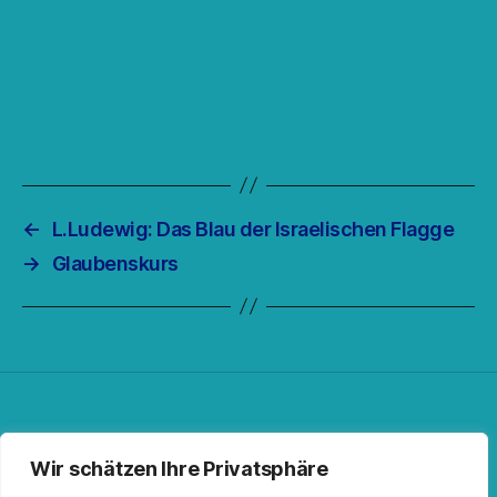
←
L.Ludewig: Das Blau der Israelischen Flagge
→
Glaubenskurs
Facebook
Spotify
RSS-Feed
Instagram
Wir schätzen Ihre Privatsphäre