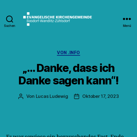
Suchen
Menü
Kirche
Wandlitz
Kategorien
VON .INFO
„… Danke, dass ich
Danke sagen kann“!
Von
Lucas Ludewig
Oktober 17, 2023
Beitragsautor
Veröffentlichungsdatum