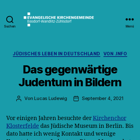
Suchen
Menü
Kirche
Wandlitz
Kategorien
JÜDISCHES LEBEN IN DEUTSCHLAND
VON .INFO
Das gegenwärtige
Judentum in Bildern
Von
Lucas Ludewig
September 4, 2021
Beitragsautor
Veröffentlichungsdatum
Vor einigen Jahren besuchte der
Kirchenchor
Klosterfelde
das Jüdische Museum in Berlin. Bis
dato hatte ich wenig Kontakt und wenige