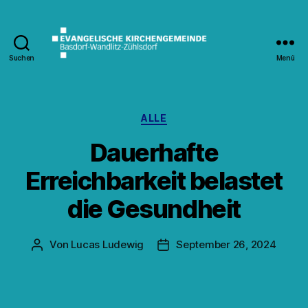
Suchen
Menü
Kirche
Wandlitz
Kategorien
ALLE
Dauerhafte
Erreichbarkeit belastet
die Gesundheit
Von
Lucas Ludewig
September 26, 2024
Beitragsautor
Veröffentlichungsdatum