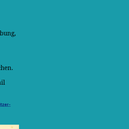
:
bung,
chen.
il
itzer-