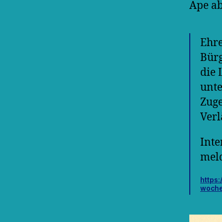
Ape ab
Ehre
Bür
die 
unte
Zuge
Verl
Inte
mel
https:
woche