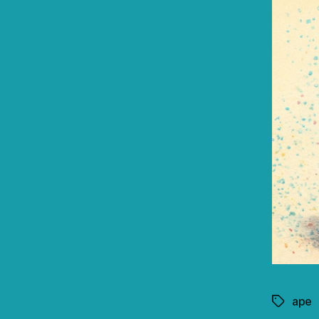
ape
Schlagwö