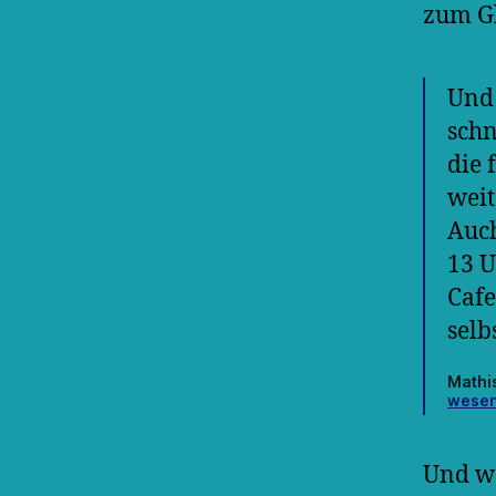
zum Gl
Und 
schn
die 
weit
Auch
13 U
Cafe
selb
Mathi
wesen
Und we