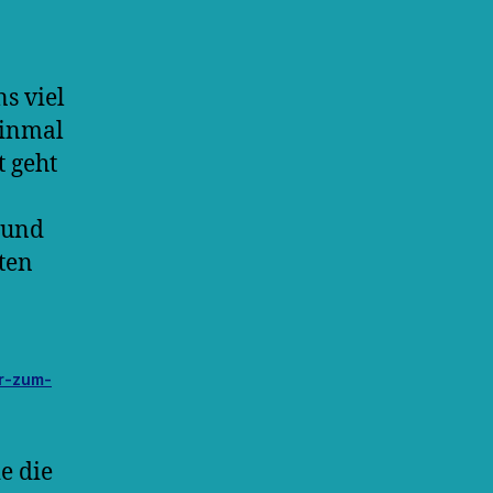
s viel
einmal
 geht
 und
ten
er-zum-
e die