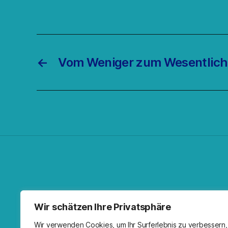
←
Vom Weniger zum Wesentlic
Facebo
Spoti
RSS-F
I
Wir schätzen Ihre Privatsphäre
Wir verwenden Cookies, um Ihr Surferlebnis zu verbessern,