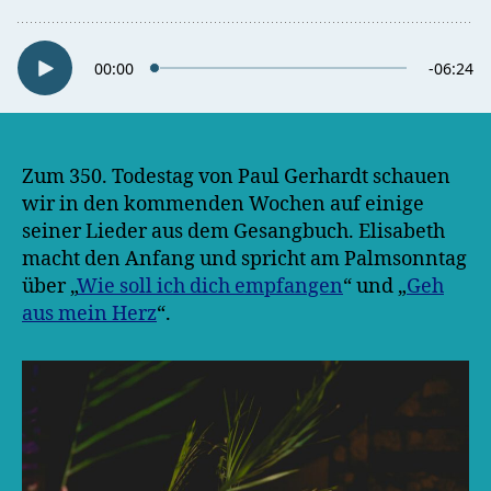
Zum 350. Todestag von Paul Gerhardt schauen
wir in den kommenden Wochen auf einige
seiner Lieder aus dem Gesangbuch. Elisabeth
macht den Anfang und spricht am Palmsonntag
über „
Wie soll ich dich empfangen
“ und „
Geh
aus mein Herz
“.