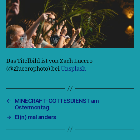
Das Titelbild ist von Zach Lucero
(@zlucerophoto) bei
Unsplash
←
MINECRAFT–GOTTESDIENST am
Ostermontag
→
Ei(n) mal anders