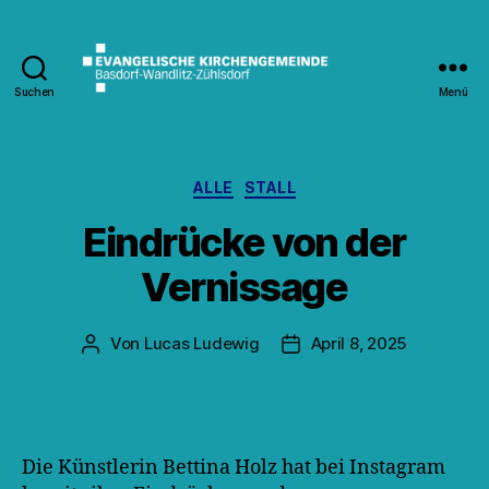
Suchen
Menü
Kirche
Wandlitz
Kategorien
ALLE
STALL
Eindrücke von der
Vernissage
Von
Lucas Ludewig
April 8, 2025
Beitragsautor
Veröffentlichungsdatum
Die Künstlerin Bettina Holz hat bei Instagram