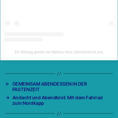
Ein Beitrag geteilt von Bettina Holz (@bettinaholz.art)
←
GEMEINSAM ABENDESSEN IN DER
FASTENZEIT
→
Andacht und Abendbrot: Mit dem Fahrrad
zum Nordkapp