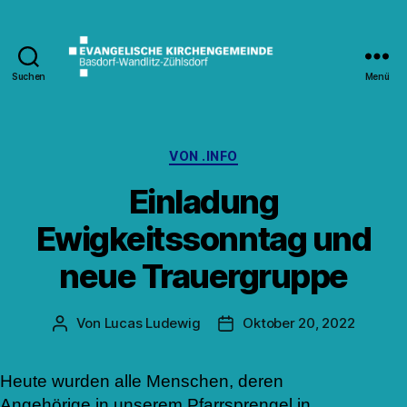
Suchen
Menü
Kirche
Wandlitz
Kategorien
VON .INFO
Einladung
Ewigkeitssonntag und
neue Trauergruppe
Von
Lucas Ludewig
Oktober 20, 2022
Beitragsautor
Veröffentlichungsdatum
Heute wurden alle Menschen, deren
Angehörige in unserem Pfarrsprengel in