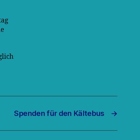
tag
le
glich
Spenden für den Kältebus
→