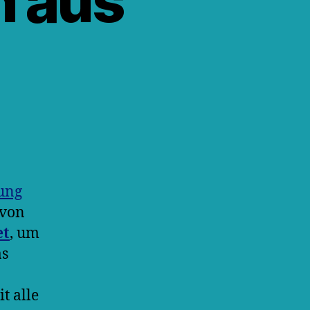
n aus
ung
 von
et
, um
as
t alle