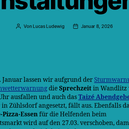
nstaltunge
Von
Lucas Ludewig
Januar 8, 2026
Beitragsautor
Veröffentlichungsdatum
 Januar lassen wir aufgrund der
Sturmwarn
nwetterwarnung
die
Sprechzeit
in Wandlitz
Uhr ausfallen und auch das
Taizé Abendgeb
 in Zühlsdorf angesetzt, fällt aus. Ebenfalls d
-Pizza-Essen
für die Helfenden beim
smarkt wird auf den 27.03. verschoben, dami