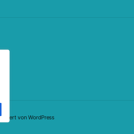
ok
fy
eed
nstagram
sentiert von WordPress