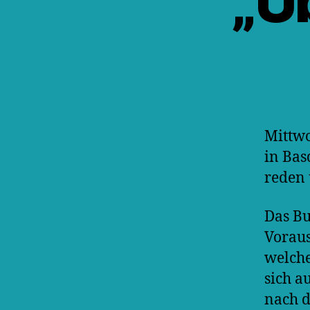
„Ü
Mittwo
in Bas
reden 
Das Bu
Voraus
welche
sich a
nach d