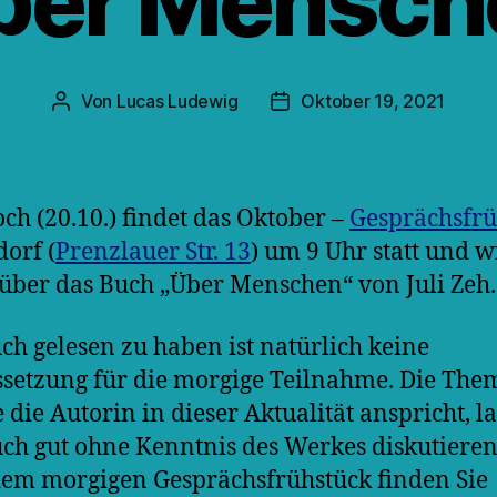
ber Mensch
Von
Lucas Ludewig
Oktober 19, 2021
Beitragsautor
Veröffentlichungsdatum
ch (20.10.) findet das Oktober –
Gesprächsfrü
dorf (
Prenzlauer Str. 13
) um 9 Uhr statt und w
über das Buch „Über Menschen“ von Juli Zeh.
ch gelesen zu haben ist natürlich keine
setzung für die morgige Teilnahme. Die The
 die Autorin in dieser Aktualität anspricht, l
uch gut ohne Kenntnis des Werkes diskutiere
em morgigen Gesprächsfrühstück finden Sie