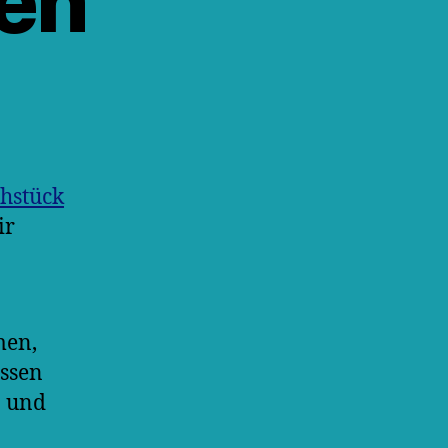
en“
hstück
ir
men,
assen
n und