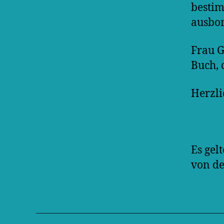
bestim
ausbor
Frau G
Buch, 
Herzli
Es gel
von de