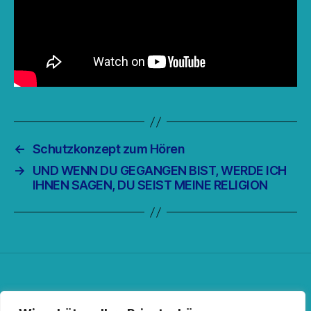
←
Schutzkonzept zum Hören
→
UND WENN DU GEGANGEN BIST, WERDE ICH
IHNEN SAGEN, DU SEIST MEINE RELIGION