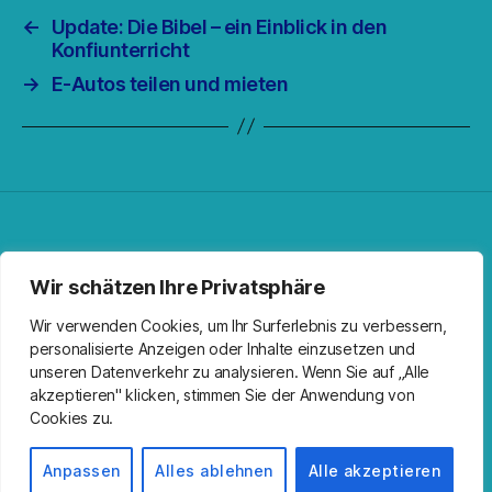
←
Update: Die Bibel – ein Einblick in den
Konfiunterricht
→
E-Autos teilen und mieten
Facebook
Spotify
RSS-Feed
Instagram
Wir schätzen Ihre Privatsphäre
Wir verwenden Cookies, um Ihr Surferlebnis zu verbessern,
personalisierte Anzeigen oder Inhalte einzusetzen und
unseren Datenverkehr zu analysieren. Wenn Sie auf „Alle
akzeptieren" klicken, stimmen Sie der Anwendung von
Cookies zu.
© 2026
Kirche Wandlitz
Nach oben
↑
Impressum
Anpassen
Alles ablehnen
Alle akzeptieren