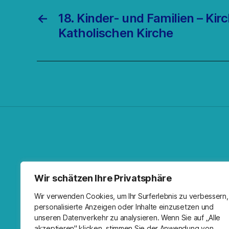
←
18. Kinder- und Familien – Kir
Katholischen Kirche
Facebo
Spoti
RSS-F
I
Wir schätzen Ihre Privatsphäre
Wir verwenden Cookies, um Ihr Surferlebnis zu verbessern,
personalisierte Anzeigen oder Inhalte einzusetzen und
unseren Datenverkehr zu analysieren. Wenn Sie auf „Alle
akzeptieren" klicken, stimmen Sie der Anwendung von