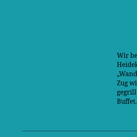
Wir be
Heidek
„Wandl
Zug wi
gegril
Buffet.