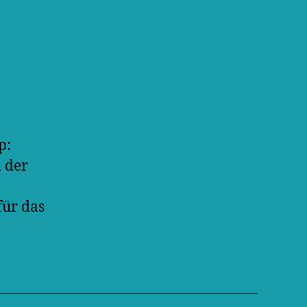
p:
d der
für das