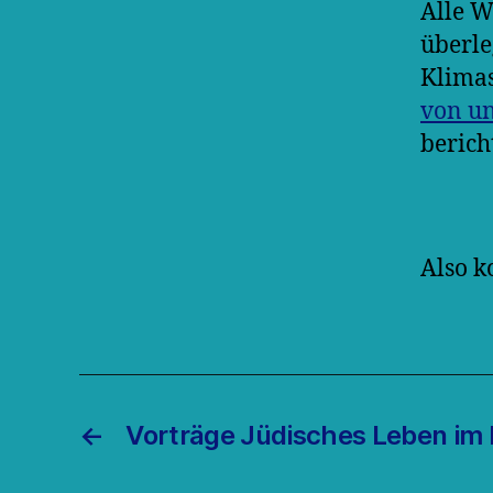
Alle W
überle
Klimas
von u
bericht
Also k
←
Vorträge Jüdisches Leben im