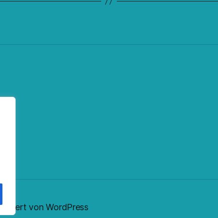
ok
fy
eed
nstagram
sentiert von WordPress