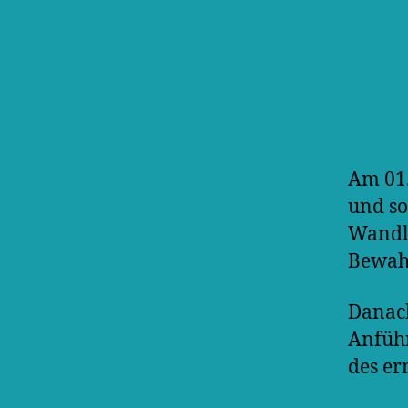
Am 01.
und so
Wandli
Bewahr
Danach
Anführ
des er