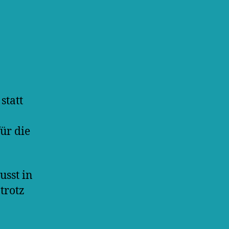
statt
ür die
usst in
trotz