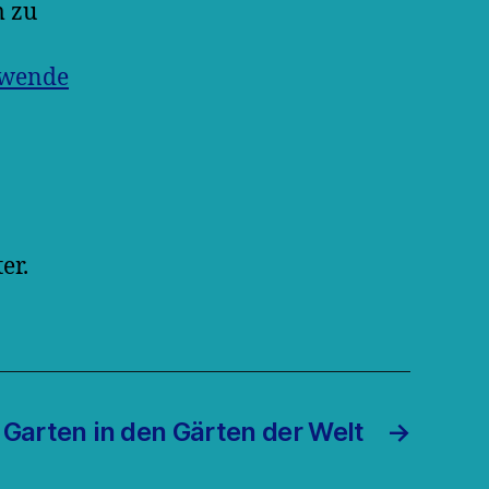
m zu
wende
er.
 Garten in den Gärten der Welt
→