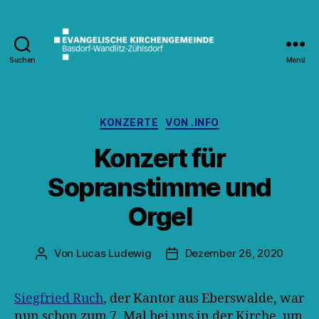
Suchen
Menü
Kirche
Wandlitz
Kategorien
KONZERTE
VON .INFO
Konzert für
Sopranstimme und
Orgel
Von
Lucas Ludewig
Dezember 26, 2020
Beitragsautor
Veröffentlichungsdatum
Siegfried Ruch
, der Kantor aus Eberswalde, war
nun schon zum 7. Mal bei uns in der Kirche, um