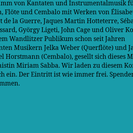
amm von Kantaten und Instrumentalmusik f
, Flöte und Cembalo mit Werken von Élisabe
t de la Guerre, Jaques Martin Hotteterre, Séb
ssard, György Ligeti, John Cage und Oliver Ko
em Wandlitzer Publikum schon seit Jahren
ten Musikern Jelka Weber (Querflöte) und J
l Horstmann (Cembalo), gesellt sich dieses M
istin Miriam Sabba. Wir laden zu diesem Ko
ch ein. Der Eintritt ist wie immer frei. Spende
ommen.