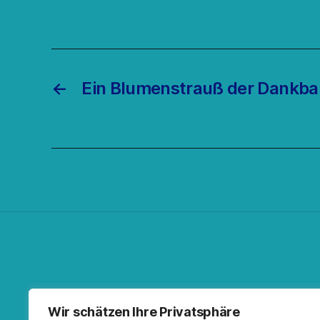
←
Ein Blumenstrauß der Dankbar
Facebo
Spoti
RSS-F
I
Wir schätzen Ihre Privatsphäre