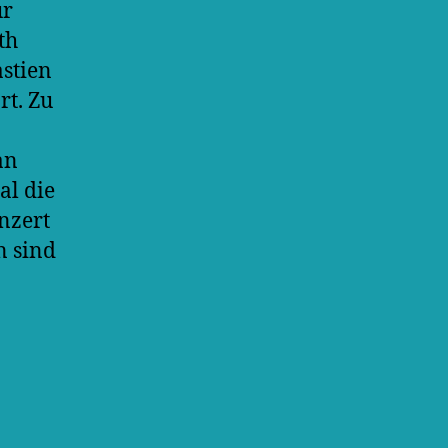
ür
th
astien
rt. Zu
an
al die
nzert
n sind