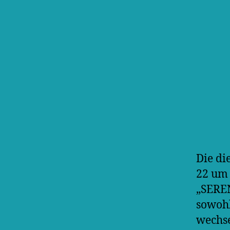
Die di
22 um 
„SERE
sowohl
wechse