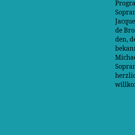
Progr
Sopran
Jacque
de Bro
den, d
bekann
Michae
Sopran
herzli
willk