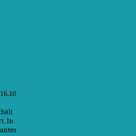
 16.10
thält
t. In
santes