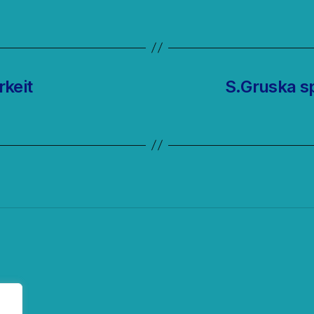
keit
S.Gruska sp
ok
fy
eed
nstagram