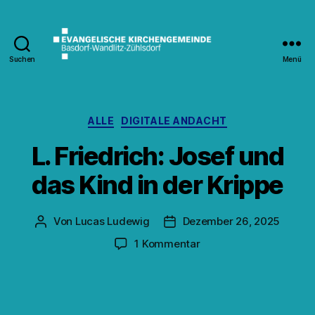
Suchen
Menü
Kirche
Wandlitz
Kategorien
ALLE
DIGITALE ANDACHT
L. Friedrich: Josef und
das Kind in der Krippe
Von
Lucas Ludewig
Dezember 26, 2025
Beitragsautor
Veröffentlichungsdatum
zu
1 Kommentar
L.
Friedrich:
Josef
und