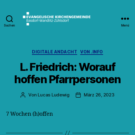
Suchen
Menü
Kirche
Wandlitz
Kategorien
DIGITALE ANDACHT
VON .INFO
L. Friedrich: Worauf
hoffen Pfarrpersonen
Von
Lucas Ludewig
März 26, 2023
Beitragsautor
Veröffentlichungsdatum
7 Wochen (h)offen