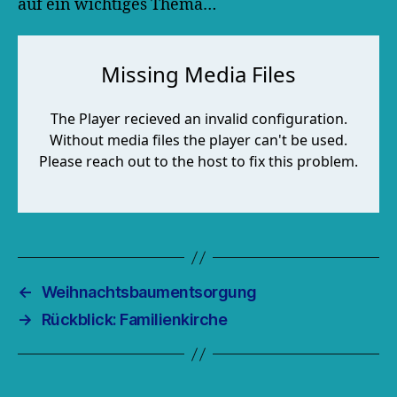
auf ein wichtiges Thema…
←
Weihnachtsbaumentsorgung
→
Rückblick: Familienkirche