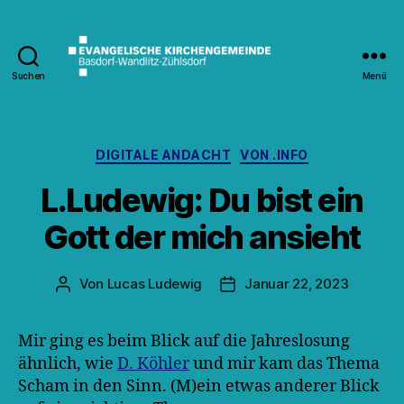
Suchen
Menü
Kirche
Wandlitz
Kategorien
DIGITALE ANDACHT
VON .INFO
L.Ludewig: Du bist ein
Gott der mich ansieht
Von
Lucas Ludewig
Januar 22, 2023
Beitragsautor
Veröffentlichungsdatum
Mir ging es beim Blick auf die Jahreslosung
ähnlich, wie
D. Köhler
und mir kam das Thema
Scham in den Sinn. (M)ein etwas anderer Blick