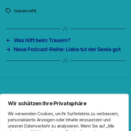
trauercafé
Schlagwörter
←
Was hilft beim Trauern?
→
Neue Podcast-Reihe: Liebe tut der Seele gut
Facebook
Spotify
RSS-Feed
Instagram
Wir schätzen Ihre Privatsphäre
Wir verwenden Cookies, um Ihr Surferlebnis zu verbessern,
personalisierte Anzeigen oder Inhalte einzusetzen und
unseren Datenverkehr zu analysieren. Wenn Sie auf „Alle