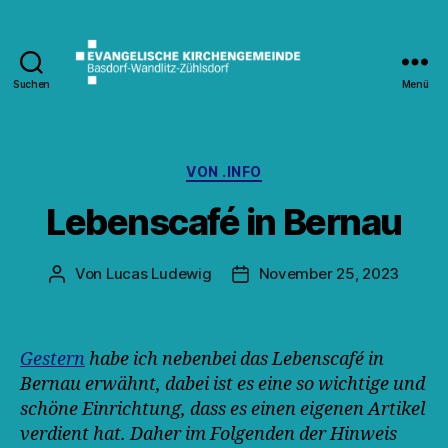
Suchen
Menü
Kirche
Wandlitz
Kategorien
VON .INFO
Lebenscafé in Bernau
Von
Lucas Ludewig
November 25, 2023
Beitragsautor
Veröffentlichungsdatum
Gestern
habe ich nebenbei das Lebenscafé in
Bernau erwähnt, dabei ist es eine so wichtige und
schöne Einrichtung, dass es einen eigenen Artikel
verdient hat. Daher im Folgenden der Hinweis