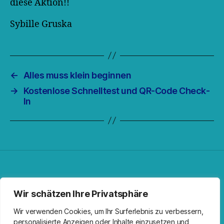
diese Aktion!!
Sybille Gruska
←
Alles muss klein beginnen
→
Kostenlose Schnelltest und QR-Code Check-
In
Facebook
Spotify
RSS-Feed
Instagram
Wir schätzen Ihre Privatsphäre
Wir verwenden Cookies, um Ihr Surferlebnis zu verbessern,
personalisierte Anzeigen oder Inhalte einzusetzen und