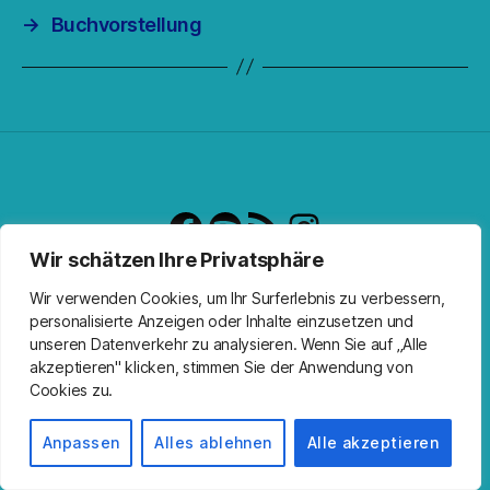
→
Buchvorstellung
Facebook
Spotify
RSS-Feed
Instagram
Wir schätzen Ihre Privatsphäre
Wir verwenden Cookies, um Ihr Surferlebnis zu verbessern,
personalisierte Anzeigen oder Inhalte einzusetzen und
unseren Datenverkehr zu analysieren. Wenn Sie auf „Alle
akzeptieren" klicken, stimmen Sie der Anwendung von
© 2026
Kirche Wandlitz
Nach oben
↑
Cookies zu.
Impressum
Anpassen
Alles ablehnen
Alle akzeptieren