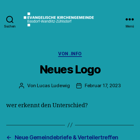
Suchen
Menü
Kirche
Wandlitz
Kategorien
VON .INFO
Neues Logo
Von
Lucas Ludewig
Februar 17, 2023
Beitragsautor
Veröffentlichungsdatum
wer erkennt den Unterschied?
←
Neue Gemeindebriefe & Verteilertreffen