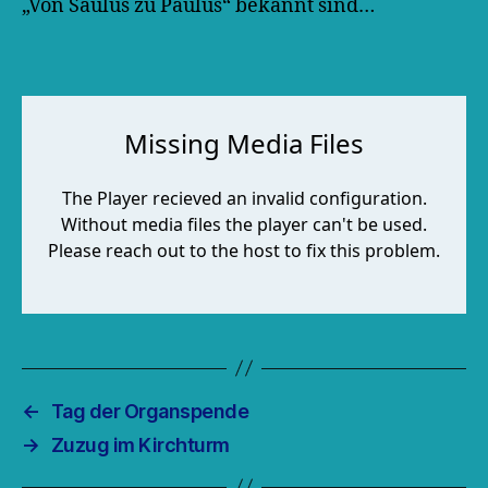
„Von Saulus zu Paulus“ bekannt sind…
←
Tag der Organspende
→
Zuzug im Kirchturm