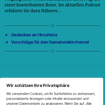
einer kunterbunten Reise. Im aktuellen Podcast
erfahren Sie dazu Näheres…
←
Gedenken an Hiroshima
→
Vorschläge für den Gemeindekirchenrat
Facebook
Spotify
RSS-Feed
Instagram
Wir schätzen Ihre Privatsphäre
Wir verwenden Cookies, um Ihr Surferlebnis zu verbessern,
personalisierte Anzeigen oder Inhalte einzusetzen und
unseren Datenverkehr zu analysieren. Wenn Sie auf „Alle