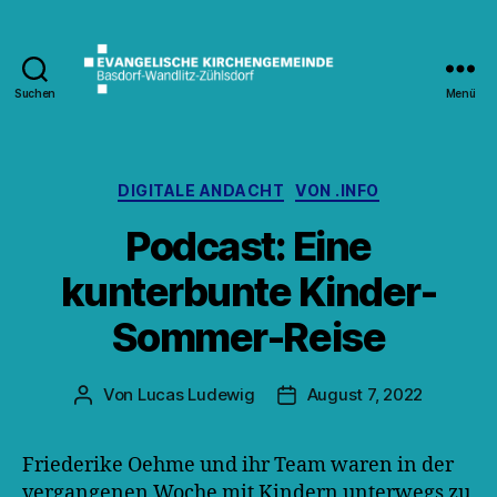
Suchen
Menü
Kirche
Wandlitz
Kategorien
DIGITALE ANDACHT
VON .INFO
Podcast: Eine
kunterbunte Kinder-
Sommer-Reise
Von
Lucas Ludewig
August 7, 2022
Beitragsautor
Veröffentlichungsdatum
Friederike Oehme und ihr Team waren in der
vergangenen Woche mit Kindern unterwegs zu