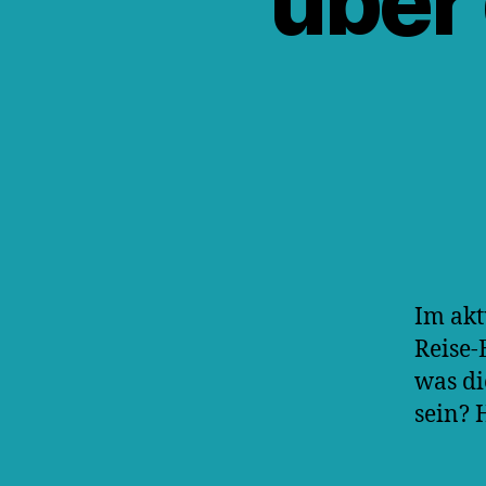
über
Im akt
Reise-
was di
sein? 