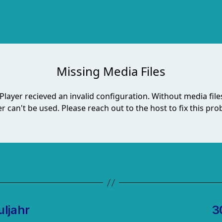
ljahr
3