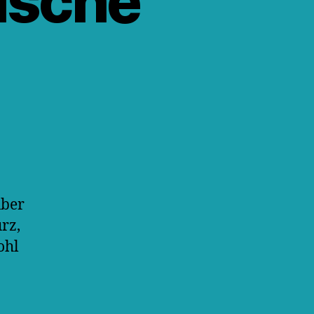
ische
über
rz,
ohl