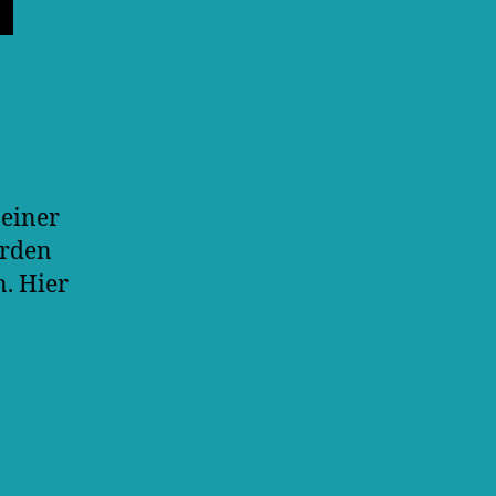
n
einer
erden
. Hier