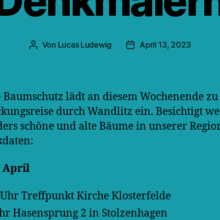
Denkmäler
Von
Lucas Ludewig
April 13, 2023
Beitragsautor
Veröffentlichungsdatum
 Baumschutz lädt an diesem Wochenende zu 
kungsreise durch Wandlitz ein. Besichtigt w
ers schöne und alte Bäume in unserer Region
kdaten:
. April
 Uhr Treffpunkt Kirche Klosterfelde
hr Hasensprung 2 in Stolzenhagen