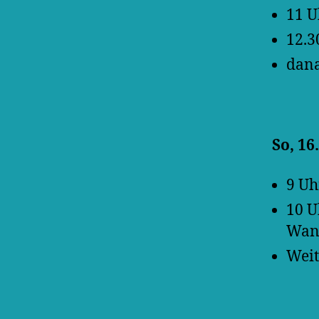
11 U
12.3
dana
So, 16
9 Uh
10 U
Wand
Weit