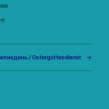
t am
t!
еликдень / Ostergottesdienst
→