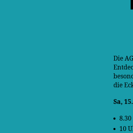
Die AG
Entdec
besond
die Ec
Sa, 15
8.30
10 U