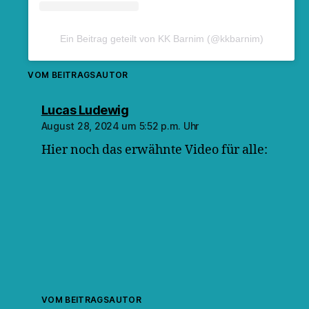
Ein Beitrag geteilt von KK Barnim (@kkbarnim)
VOM BEITRAGSAUTOR
sagt:
Lucas Ludewig
August 28, 2024 um 5:52 p.m. Uhr
Hier noch das erwähnte Video für alle:
VOM BEITRAGSAUTOR