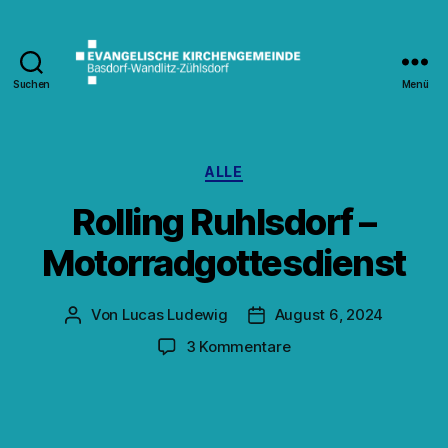
Suchen
Menü
Kirche
Wandlitz
Kategorien
ALLE
Rolling Ruhlsdorf –
Motorradgottesdienst
Von
Lucas Ludewig
August 6, 2024
Beitragsautor
Veröffentlichungsdatum
zu
3 Kommentare
Rolling
Ruhlsdorf
–
Motorradgottesdienst