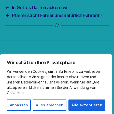
←
In Gottes Garten ackern wir
→
Pfarrer sucht Fahrer und natürlich Fahrerin!
Facebook
Spotify
RSS-Feed
Instagram
Wir schätzen Ihre Privatsphäre
Wir verwenden Cookies, um Ihr Surferlebnis zu verbessern,
personalisierte Anzeigen oder Inhalte einzusetzen und
unseren Datenverkehr zu analysieren. Wenn Sie auf „Alle
akzeptieren" klicken, stimmen Sie der Anwendung von
Cookies zu.
© 2026
Kirche Wandlitz
Nach oben
↑
Impressum
Anpassen
Alles ablehnen
Alle akzeptieren