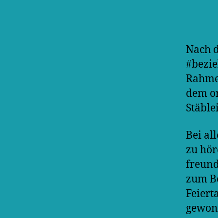
Nach 
#bezie
Rahmen
dem or
Stäble
Bei al
zu hör
freund
zum Be
Feiert
gewonn