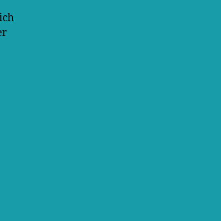
ich
er