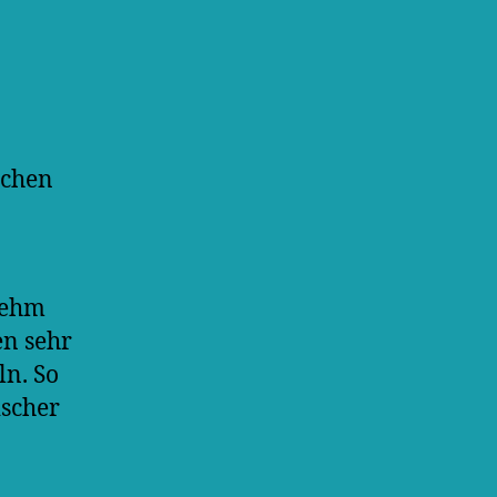
schen
nehm
en sehr
n. So
ischer