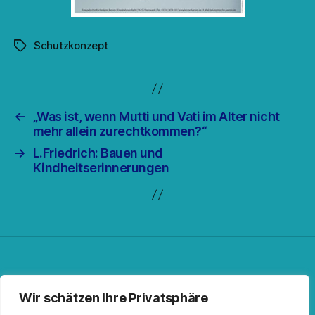
Schutzkonzept
Schlagwörter
←
„Was ist, wenn Mutti und Vati im Alter nicht
mehr allein zurechtkommen?“
→
L.Friedrich: Bauen und
Kindheitserinnerungen
Facebook
Spotify
RSS-Feed
Instagram
Wir schätzen Ihre Privatsphäre