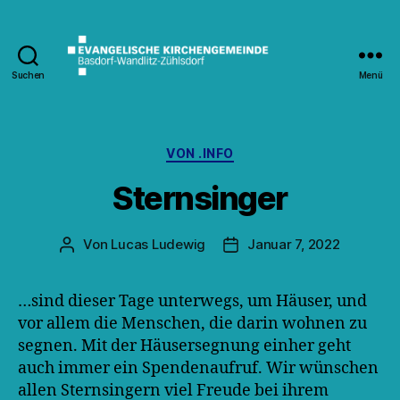
Suchen
Menü
Kirche
Wandlitz
Kategorien
VON .INFO
Sternsinger
Von
Lucas Ludewig
Januar 7, 2022
Beitragsautor
Veröffentlichungsdatum
…sind dieser Tage unterwegs, um Häuser, und
vor allem die Menschen, die darin wohnen zu
segnen. Mit der Häusersegnung einher geht
auch immer ein Spendenaufruf. Wir wünschen
allen Sternsingern viel Freude bei ihrem