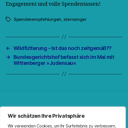
Engagement und volle Spendentassen!
Spendenempfehlungen
,
sternsinger
Schlagwörter
←
Wildfütterung – Ist das noch zeitgemäß??
→
Bundesgerichtshof befasst sich im Mai mit
Wittenberger »Judensau«
Facebook
Spotify
RSS-Feed
Instagram
Wir schätzen Ihre Privatsphäre
Wir verwenden Cookies, um Ihr Surferlebnis zu verbessern,