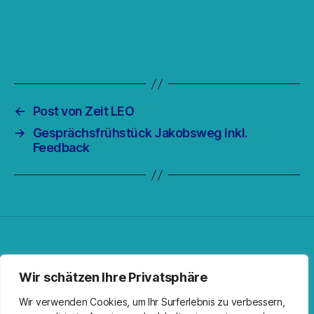
←
Post von Zeit LEO
→
Gesprächsfrühstück Jakobsweg inkl.
Feedback
Facebook
Spotify
RSS-Feed
Instagram
Wir schätzen Ihre Privatsphäre
Wir verwenden Cookies, um Ihr Surferlebnis zu verbessern,