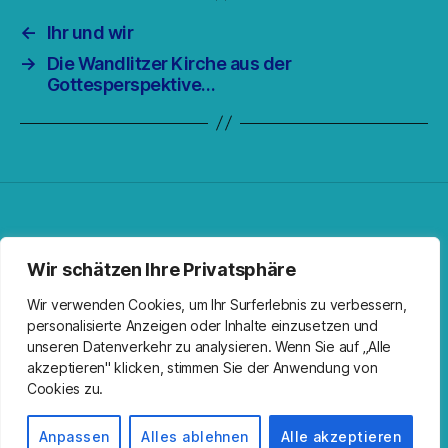
←
Ihr und wir
→
Die Wandlitzer Kirche aus der
Gottesperspektive…
Facebook
Spotify
RSS-Feed
Instagram
Wir schätzen Ihre Privatsphäre
Wir verwenden Cookies, um Ihr Surferlebnis zu verbessern,
personalisierte Anzeigen oder Inhalte einzusetzen und
unseren Datenverkehr zu analysieren. Wenn Sie auf „Alle
akzeptieren" klicken, stimmen Sie der Anwendung von
Cookies zu.
© 2026
Kirche Wandlitz
Nach oben
↑
Impressum
Anpassen
Alles ablehnen
Alle akzeptieren