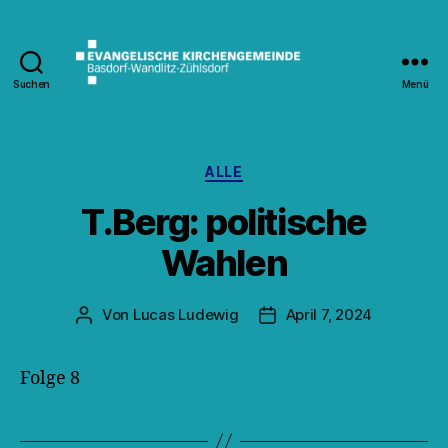
Suchen
Menü
Kirche
Wandlitz
Kategorien
ALLE
T.Berg: politische
Wahlen
Von
Lucas Ludewig
April 7, 2024
Beitragsautor
Veröffentlichungsdatum
Folge 8