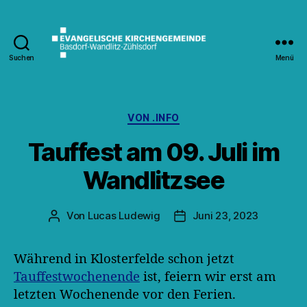
Suchen
Menü
Kirche
Wandlitz
Kategorien
VON .INFO
Tauffest am 09. Juli im
Wandlitzsee
Von
Lucas Ludewig
Juni 23, 2023
Beitragsautor
Veröffentlichungsdatum
Während in Klosterfelde schon jetzt
Tauffestwochenende
ist, feiern wir erst am
letzten Wochenende vor den Ferien.