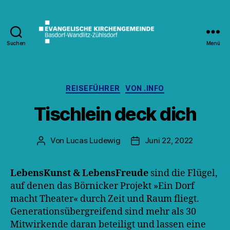
Suchen
Menü
Kirche
Wandlitz
Kategorien
REISEFÜHRER
VON .INFO
Tischlein deck dich
Von
Lucas Ludewig
Juni 22, 2022
Beitragsautor
Veröffentlichungsdatum
LebensKunst & LebensFreude
sind die Flügel,
auf denen das Börnicker Projekt »Ein Dorf
macht Theater« durch Zeit und Raum fliegt.
Generationsübergreifend sind mehr als 30
Mitwirkende daran beteiligt und lassen eine