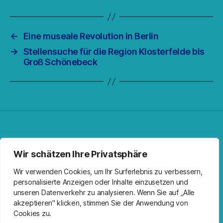
←
Eine museale Revolution in Berlin
→
Stellensuche für die Region Klosterfelde bis
Groß Schönebeck
Facebook
Spotify
RSS-Feed
Instagram
Wir schätzen Ihre Privatsphäre
Wir verwenden Cookies, um Ihr Surferlebnis zu verbessern,
personalisierte Anzeigen oder Inhalte einzusetzen und
unseren Datenverkehr zu analysieren. Wenn Sie auf „Alle
akzeptieren" klicken, stimmen Sie der Anwendung von
Cookies zu.
© 2026
Kirche Wandlitz
Nach oben
↑