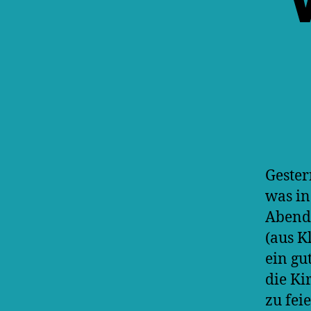
Gester
was in
Abend 
(aus K
ein gu
die Ki
zu fei