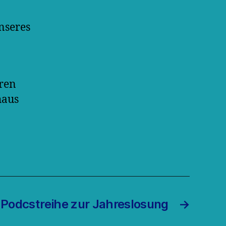
nseres
aren
haus
Podcstreihe zur Jahreslosung
→