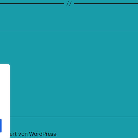
ok
fy
eed
nstagram
sentiert von WordPress