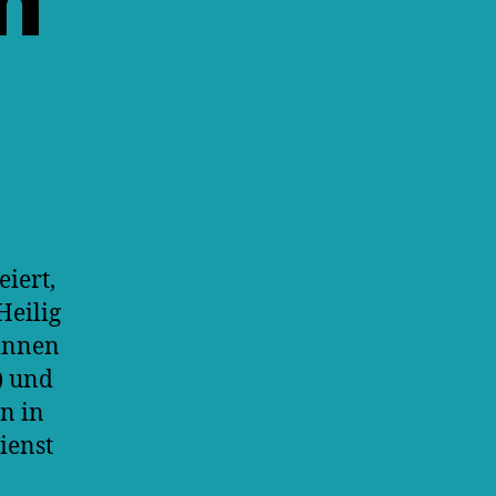
n
iert,
Heilig
*innen
) und
n in
ienst