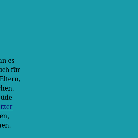
m
an es
uch für
Eltern,
chen.
Müde
tzer
en,
nen.