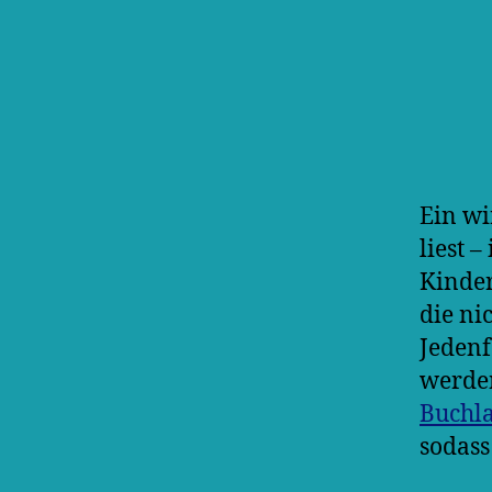
Ein wi
liest 
Kinder
die ni
Jedenf
werden
Buchl
sodass