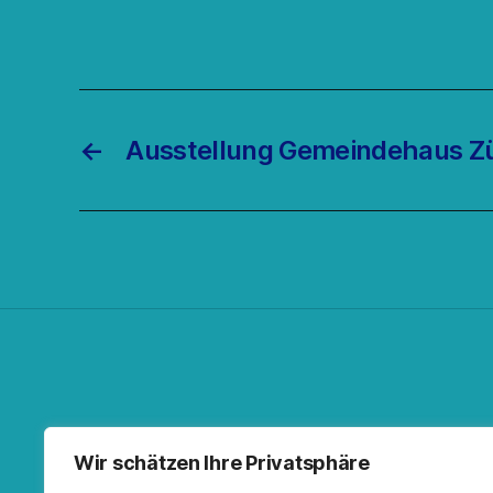
←
Ausstellung Gemeindehaus Z
Facebo
Spoti
RSS-F
I
Wir schätzen Ihre Privatsphäre