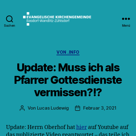
Suchen
Menü
Kirche
Wandlitz
Kategorien
VON .INFO
Update: Muss ich als
Pfarrer Gottesdienste
vermissen?!?
Von
Lucas Ludewig
Februar 3, 2021
Beitragsautor
Veröffentlichungsdatum
Update: Herrn Oberhof hat
hier
auf Youtube auf
das publizierte Video geantwortet – das teile ich