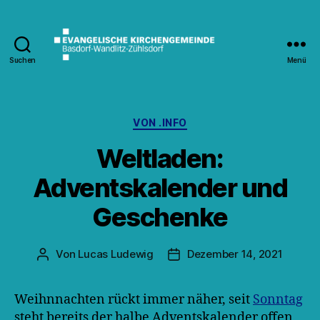
Suchen
Menü
Kirche
Wandlitz
Kategorien
VON .INFO
Weltladen:
Adventskalender und
Geschenke
Von
Lucas Ludewig
Dezember 14, 2021
Beitragsautor
Veröffentlichungsdatum
Weihnnachten rückt immer näher, seit
Sonntag
steht bereits der halbe Adventskalender offen