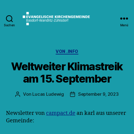
Suchen
Menü
Kirche
Wandlitz
Kategorien
VON .INFO
Weltweiter Klimastreik
am 15. September
Von
Lucas Ludewig
September 9, 2023
Beitragsautor
Veröffentlichungsdatum
Newsletter von
campact.de
an karl aus unserer
Gemeinde: