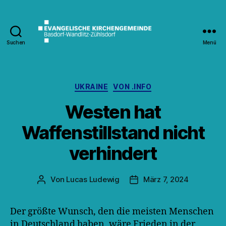
Suchen
Menü
Kirche
Wandlitz
Kategorien
UKRAINE
VON .INFO
Westen hat
Waffenstillstand nicht
verhindert
Von
Lucas Ludewig
März 7, 2024
Beitragsautor
Veröffentlichungsdatum
Der größte Wunsch, den die meisten Menschen
in Deutschland haben, wäre Frieden in der