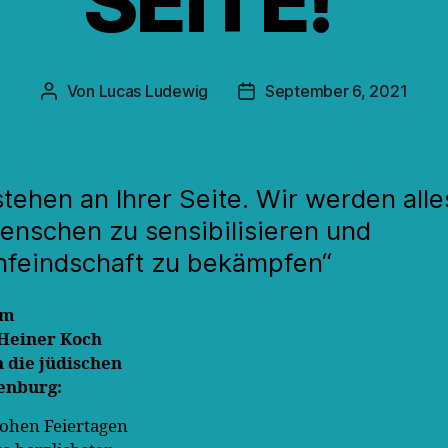
SEITE!“
Von
Lucas Ludewig
September 6, 2021
Beitragsautor
Veröffentlichungsdatum
stehen an Ihrer Seite. Wir werden alle
nschen zu sensibilisieren und
nfeindschaft zu bekämpfen“
um
 Heiner Koch
n die jüdischen
enburg:
ohen Feiertagen