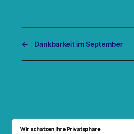
←
Dankbarkeit im September
Facebo
Spoti
RSS-F
I
Wir schätzen Ihre Privatsphäre