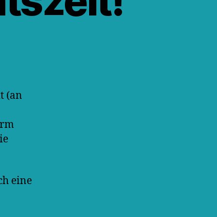
tszeit!
t (an
urm
ie
ch eine