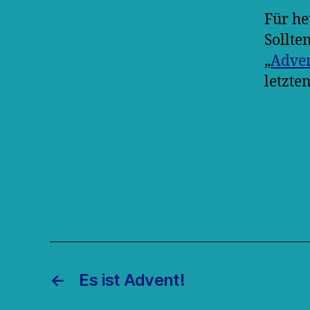
Für he
Sollte
„
Adven
letzten
←
Es ist Advent!