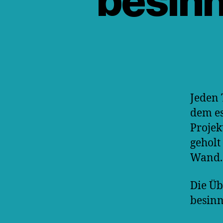
besinn
Jeden 
dem es
Projek
geholt
Wand
Die Üb
besinn