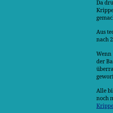
Da dru
Krippe
gemac
Aus te
nach 2
Wenn S
der Ba
überra
geworf
Alle b
noch m
Kripp