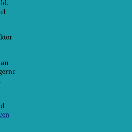
ld.
el
ektor
 an
 gerne
d
nd
iven