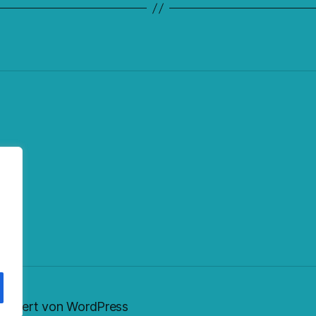
ok
fy
eed
nstagram
sentiert von WordPress