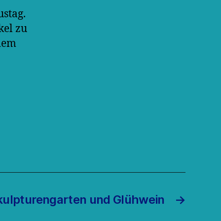
stag.
kel zu
 dem
kulpturengarten und Glühwein
→