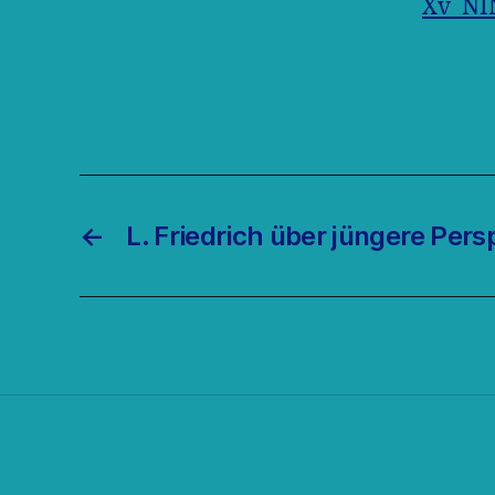
Xv_NI
←
L. Friedrich über jüngere Pers