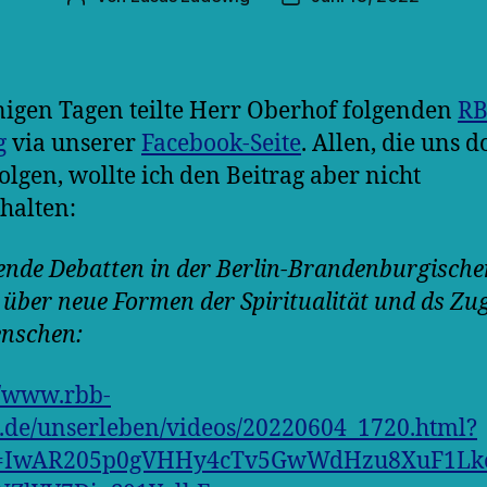
nigen Tagen teilte Herr Oberhof folgenden
RB
g
via unserer
Facebook-Seite
. Allen, die uns d
folgen, wollte ich den Beitrag aber nicht
halten:
nde Debatten in der Berlin-Brandenburgische
 über neue Formen der Spiritualität und ds Zu
nschen:
//www.rbb-
.de/unserleben/videos/20220604_1720.html?
d=IwAR205p0gVHHy4cTv5GwWdHzu8XuF1Lk