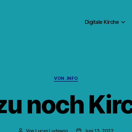
Digitale Kirche
Kategorien
VON .INFO
u noch Kir
Von
Lucas Ludewig
Juni 13, 2022
Beitragsautor
Veröffentlichungsdatum