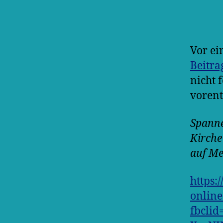
Vor ei
Beitra
nicht 
vorent
Spanne
Kirche
auf Me
https:
online
fbcli