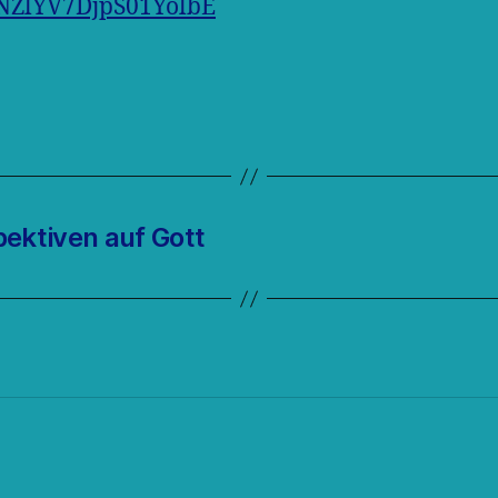
NZlYV7DjpS01YolbE
pektiven auf Gott