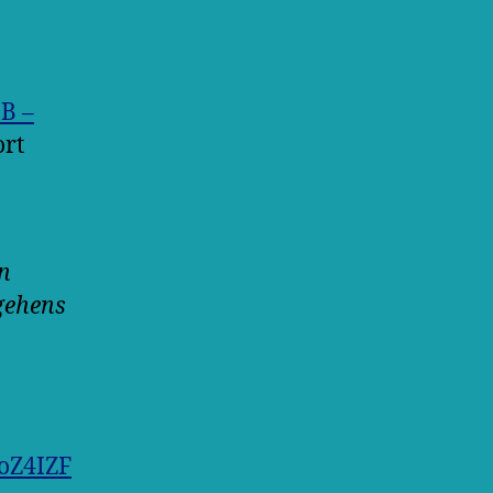
B –
ort
n
gehens
oZ4IZF