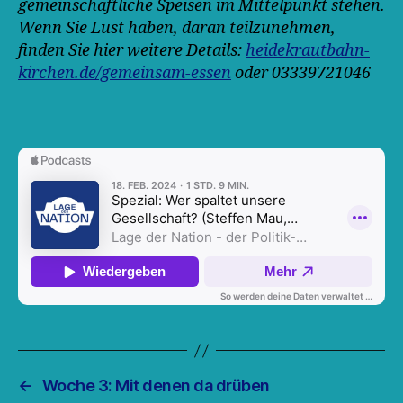
gemeinschaftliche Speisen im Mittelpunkt stehen.
Wenn Sie Lust haben, daran teilzunehmen,
finden Sie hier weitere Details:
heidekrautbahn-
kirchen.de/gemeinsam-essen
oder 03339721046
←
Woche 3: Mit denen da drüben