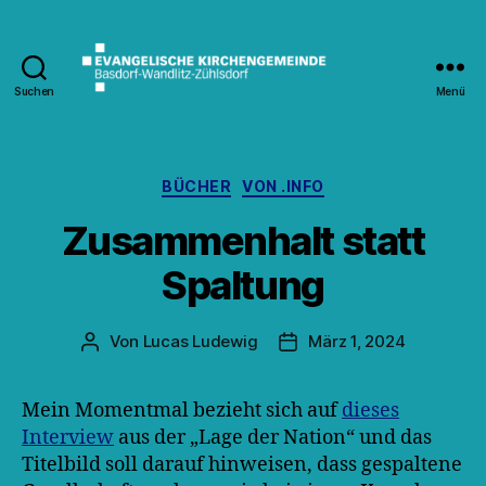
Suchen
Menü
Kirche
Wandlitz
Kategorien
BÜCHER
VON .INFO
Zusammenhalt statt
Spaltung
Von
Lucas Ludewig
März 1, 2024
Beitragsautor
Veröffentlichungsdatum
Mein Momentmal bezieht sich auf
dieses
Interview
aus der „Lage der Nation“ und das
Titelbild soll darauf hinweisen, dass gespaltene